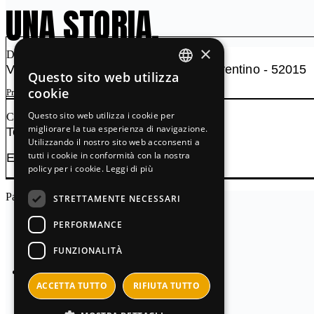
UNA STORIA.
×
Dove siamo
Via Vittorio Veneto, 33 c/o Palagio Fiorentino - 52015
Questo sito web utilizza
ITALIAN
cookie
Pratovecchio Stia (Arezzo)
ENGLISH
Questo sito web utilizza i cookie per
Contatti
migliorare la tua esperienza di navigazione.
Tel: +39 366 3052558
Utilizzando il nostro sito web acconsenti a
tutti i cookie in conformità con la nostra
E-mail: info@biennaleartefabbrile.it
policy per i cookie.
Leggi di più
Pagine & social
STRETTAMENTE NECESSARI
CHI SIAMO
BLOG
PERFORMANCE
FACEBOOK
INSTAGRAM
FUNZIONALITÀ
WEB DESIGN AND DEVELOPMENT
ACCETTA TUTTO
RIFIUTA TUTTO
BY WHITEDROP
PRIVACY POLICY