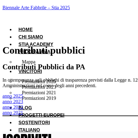
Biennale Arte Fabbrile – Stia 2025
HOME
CHI SIAMO
STIA ACADEMY
Contributi pubblici
PROGRAMMA
Mappa
Contributi Pubblici da PA
VINCITORI
In ottemperanza agli obblighi di trasparenza previsti dalla Legge n. 1
Premiazioni 2025
Amministrazioni nel corso degli anni precedenti.
Premiazioni 2023
Premiazioni 2021
anno 2025
Premiazioni 2019
anno 2023
anno 2022
BLOG
anno 2021
PROGETTI EUROPEI
SOSTENITORI
ITALIANO